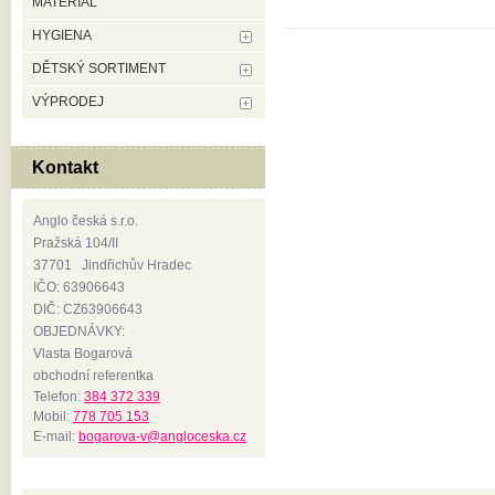
MATERIÁL
HYGIENA
DĚTSKÝ SORTIMENT
VÝPRODEJ
Kontakt
Anglo česká s.r.o.
Pražská 104/II
37701 Jindřichův Hradec
IČO: 63906643
DIČ: CZ63906643
OBJEDNÁVKY:
Vlasta Bogarová
obchodní referentka
Telefon:
384 372 339
Mobil:
778 705 153
E-mail:
bogarova-v@angloceska.cz