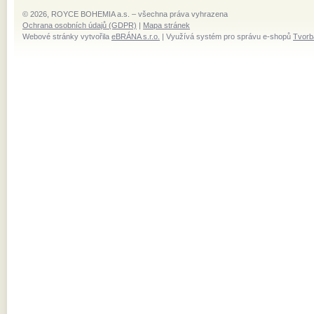
© 2026, ROYCE BOHEMIA a.s. – všechna práva vyhrazena
Ochrana osobních údajů (GDPR)
|
Mapa stránek
Webové stránky vytvořila
eBRÁNA s.r.o.
| Využívá systém pro správu e-shopů
Tvorb