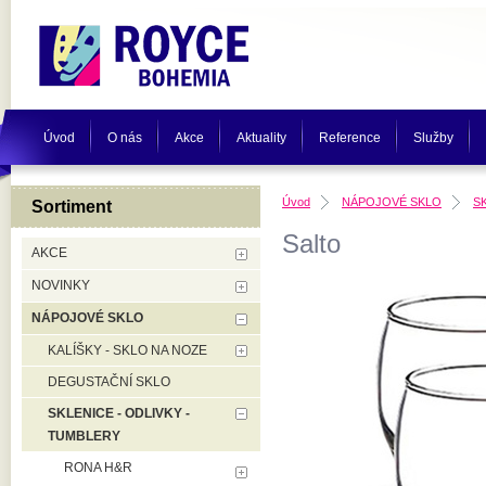
Úvod
O nás
Akce
Aktuality
Reference
Služby
Úvod
NÁPOJOVÉ SKLO
S
Sortiment
Salto
AKCE
NOVINKY
NÁPOJOVÉ SKLO
KALÍŠKY - SKLO NA NOZE
DEGUSTAČNÍ SKLO
SKLENICE - ODLIVKY -
TUMBLERY
RONA H&R