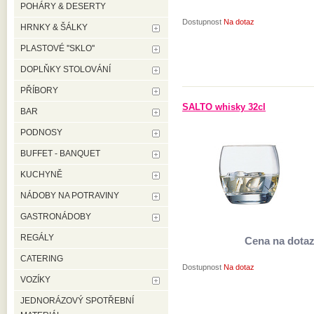
POHÁRY & DESERTY
Dostupnost
Na dotaz
HRNKY & ŠÁLKY
PLASTOVÉ ''SKLO''
DOPLŇKY STOLOVÁNÍ
PŘÍBORY
SALTO whisky 32cl
BAR
PODNOSY
BUFFET - BANQUET
KUCHYNĚ
NÁDOBY NA POTRAVINY
GASTRONÁDOBY
REGÁLY
Cena na dota
CATERING
Dostupnost
Na dotaz
VOZÍKY
JEDNORÁZOVÝ SPOTŘEBNÍ