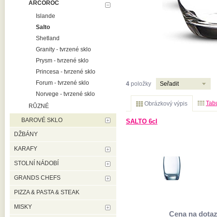
ARCOROC
Islande
Salto
Shetland
Granity - tvrzené sklo
Prysm - tvrzené sklo
Princesa - tvrzené sklo
Forum - tvrzené sklo
4
položky
Seřadit
Norvege - tvrzené sklo
Tabu
Obrázkový výpis
RŮZNÉ
BAROVÉ SKLO
SALTO 6cl
DŽBÁNY
KARAFY
STOLNÍ NÁDOBÍ
GRANDS CHEFS
PIZZA & PASTA & STEAK
MISKY
Cena na dota