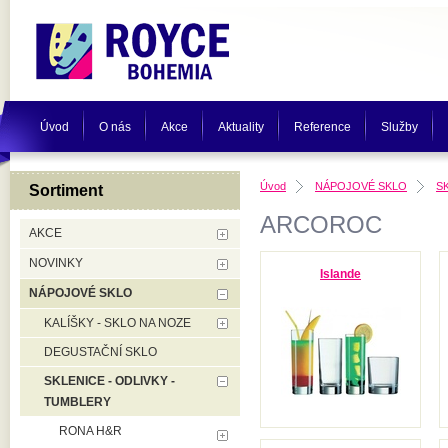
Úvod
O nás
Akce
Aktuality
Reference
Služby
Úvod
NÁPOJOVÉ SKLO
S
Sortiment
ARCOROC
AKCE
NOVINKY
Islande
NÁPOJOVÉ SKLO
KALÍŠKY - SKLO NA NOZE
DEGUSTAČNÍ SKLO
SKLENICE - ODLIVKY -
TUMBLERY
RONA H&R