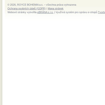
© 2026, ROYCE BOHEMIA a.s. – všechna práva vyhrazena
Ochrana osobních údajů (GDPR)
|
Mapa stránek
Webové stránky vytvořila
eBRÁNA s.r.o.
| Využívá systém pro správu e-shopů
Tvorb