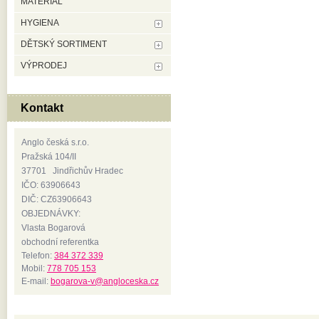
MATERIÁL
HYGIENA
DĚTSKÝ SORTIMENT
VÝPRODEJ
Kontakt
Anglo česká s.r.o.
Pražská 104/II
37701 Jindřichův Hradec
IČO: 63906643
DIČ: CZ63906643
OBJEDNÁVKY:
Vlasta Bogarová
obchodní referentka
Telefon:
384 372 339
Mobil:
778 705 153
E-mail:
bogarova-v@angloceska.cz