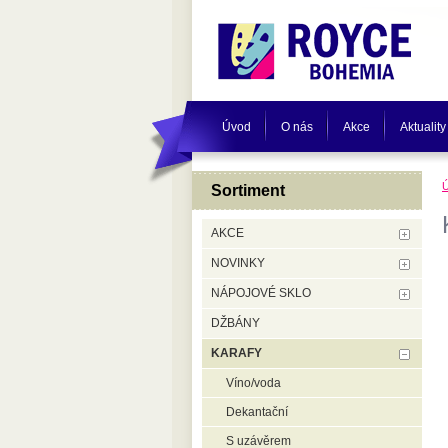
Úvod
O nás
Akce
Aktuality
Sortiment
AKCE
NOVINKY
NÁPOJOVÉ SKLO
DŽBÁNY
KARAFY
Víno/voda
Dekantační
S uzávěrem