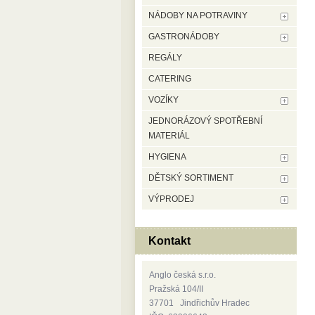
NÁDOBY NA POTRAVINY
GASTRONÁDOBY
REGÁLY
CATERING
VOZÍKY
JEDNORÁZOVÝ SPOTŘEBNÍ
MATERIÁL
HYGIENA
DĚTSKÝ SORTIMENT
VÝPRODEJ
Kontakt
Anglo česká s.r.o.
Pražská 104/II
37701 Jindřichův Hradec