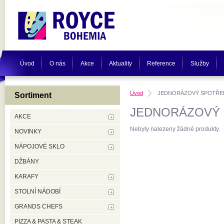
Úvod
O nás
Akce
Aktuality
Reference
Služby
Úvod
JEDNORÁZOVÝ SPOTŘEB
Sortiment
JEDNORÁZOVÝ 
AKCE
Nebyly nalezeny žádné produkty.
NOVINKY
NÁPOJOVÉ SKLO
DŽBÁNY
KARAFY
STOLNÍ NÁDOBÍ
GRANDS CHEFS
PIZZA & PASTA & STEAK