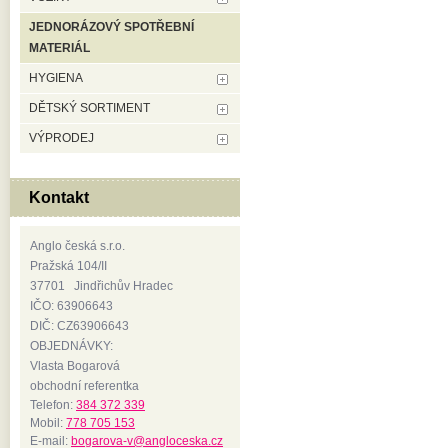
JEDNORÁZOVÝ SPOTŘEBNÍ
MATERIÁL
HYGIENA
DĚTSKÝ SORTIMENT
VÝPRODEJ
Kontakt
Anglo česká s.r.o.
Pražská 104/II
37701 Jindřichův Hradec
IČO: 63906643
DIČ: CZ63906643
OBJEDNÁVKY:
Vlasta Bogarová
obchodní referentka
Telefon:
384 372 339
Mobil:
778 705 153
E-mail:
bogarova-v@angloceska.cz