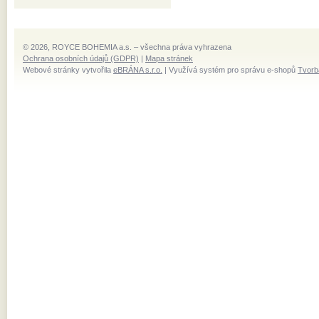
© 2026, ROYCE BOHEMIA a.s. – všechna práva vyhrazena
Ochrana osobních údajů (GDPR)
|
Mapa stránek
Webové stránky vytvořila
eBRÁNA s.r.o.
| Využívá systém pro správu e-shopů
Tvorb