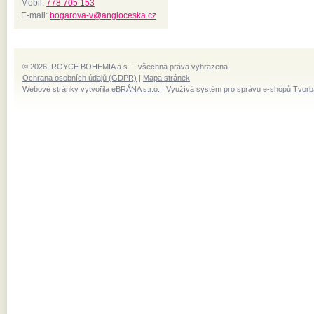
Mobil:
778 705 153
E-mail:
bogarova-v@angloceska.cz
© 2026, ROYCE BOHEMIA a.s. – všechna práva vyhrazena
Ochrana osobních údajů (GDPR)
|
Mapa stránek
Webové stránky vytvořila
eBRÁNA s.r.o.
| Využívá systém pro správu e-shopů
Tvorb