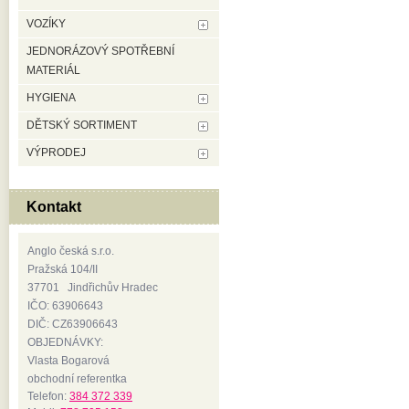
VOZÍKY
JEDNORÁZOVÝ SPOTŘEBNÍ
MATERIÁL
HYGIENA
DĚTSKÝ SORTIMENT
VÝPRODEJ
Kontakt
Anglo česká s.r.o.
Pražská 104/II
37701 Jindřichův Hradec
IČO: 63906643
DIČ: CZ63906643
OBJEDNÁVKY:
Vlasta Bogarová
obchodní referentka
Telefon:
384 372 339