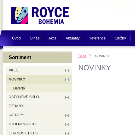
Úvod
O nás
Akce
Aktuality
Reference
Služby
Úvod
NOVINKY
Sortiment
NOVINKY
AKCE
NOVINKY
Diverto
NÁPOJOVÉ SKLO
DŽBÁNY
KARAFY
STOLNÍ NÁDOBÍ
GRANDS CHEFS