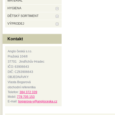
MATERIÁL
HYGIENA
DĚTSKÝ SORTIMENT
VÝPRODEJ
Kontakt
Anglo česká s.r.o.
Pražská 104/II
37701 Jindřichův Hradec
IČO: 63906643
DIČ: CZ63906643
OBJEDNÁVKY:
Vlasta Bogarová
obchodní referentka
Telefon:
384 372 339
Mobil:
778 705 153
E-mail:
bogarova-v@angloceska.cz