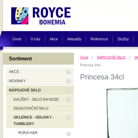
Úvod
O nás
Akce
Aktuality
Reference
Služby
Úvod
NÁPOJOVÉ SKLO
S
Sortiment
Princesa 34cl
AKCE
Princesa 34cl
NOVINKY
NÁPOJOVÉ SKLO
KALÍŠKY - SKLO NA NOZE
DEGUSTAČNÍ SKLO
SKLENICE - ODLIVKY -
TUMBLERY
RONA H&R