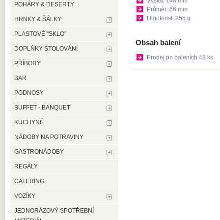
Výška: 148 mm
POHÁRY & DESERTY
Průměr: 66 mm
Hmotnost: 255 g
HRNKY & ŠÁLKY
PLASTOVÉ ''SKLO''
Obsah balení
DOPLŇKY STOLOVÁNÍ
Prodej po baleních 48 ks
PŘÍBORY
BAR
PODNOSY
BUFFET - BANQUET
KUCHYNĚ
NÁDOBY NA POTRAVINY
GASTRONÁDOBY
REGÁLY
CATERING
VOZÍKY
JEDNORÁZOVÝ SPOTŘEBNÍ