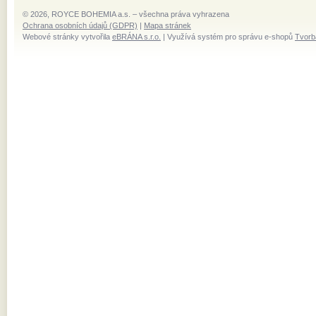
© 2026, ROYCE BOHEMIA a.s. – všechna práva vyhrazena
Ochrana osobních údajů (GDPR)
|
Mapa stránek
Webové stránky vytvořila
eBRÁNA s.r.o.
| Využívá systém pro správu e-shopů
Tvorb