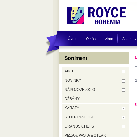
Úvod
O nás
Akce
Aktuality
Sortiment
AKCE
NOVINKY
NÁPOJOVÉ SKLO
DŽBÁNY
t
KARAFY
STOLNÍ NÁDOBÍ
GRANDS CHEFS
PIZZA & PASTA & STEAK