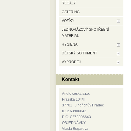
REGÁLY
CATERING
VOZÍKY
JEDNORÁZOVÝ SPOTŘEBNÍ
MATERIÁL
HYGIENA
DĚTSKÝ SORTIMENT
VÝPRODEJ
Kontakt
Anglo česká s.r.o.
Pražská 104/II
37701 Jindřichův Hradec
IČO: 63906643
DIČ: CZ63906643
OBJEDNÁVKY:
Vlasta Bogarová