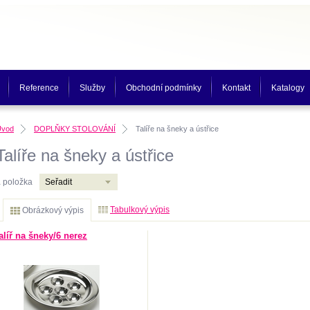
Reference
Služby
Obchodní podmínky
Kontakt
Katalogy
Úvod
DOPLŇKY STOLOVÁNÍ
Talíře na šneky a ústřice
Talíře na šneky a ústřice
1
položka
Seřadit
Tabulkový výpis
Obrázkový výpis
alíř na šneky/6 nerez