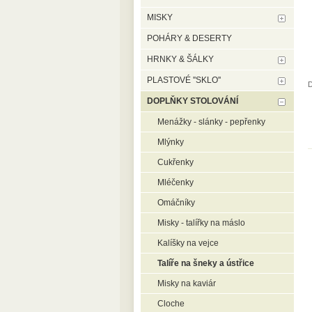
MISKY
POHÁRY & DESERTY
HRNKY & ŠÁLKY
PLASTOVÉ ''SKLO''
D
DOPLŇKY STOLOVÁNÍ
Menážky - slánky - pepřenky
Mlýnky
Cukřenky
Mléčenky
Omáčníky
Misky - talířky na máslo
Kalíšky na vejce
Talíře na šneky a ústřice
Misky na kaviár
Cloche