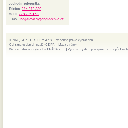
obchodní referentka
Telefon:
384 372 339
Mobil:
778 705 153
E-mail:
bogarova-v@angloceska.cz
© 2026, ROYCE BOHEMIA a.s. – všechna práva vyhrazena
Ochrana osobních údajů (GDPR)
|
Mapa stránek
Webové stránky vytvořila
eBRÁNA s.r.o.
| Využívá systém pro správu e-shopů
Tvorb