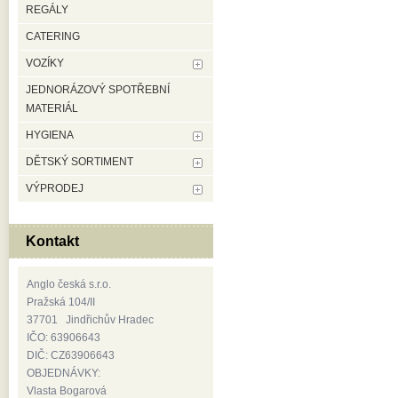
REGÁLY
CATERING
VOZÍKY
JEDNORÁZOVÝ SPOTŘEBNÍ
MATERIÁL
HYGIENA
DĚTSKÝ SORTIMENT
VÝPRODEJ
Kontakt
Anglo česká s.r.o.
Pražská 104/II
37701 Jindřichův Hradec
IČO: 63906643
DIČ: CZ63906643
OBJEDNÁVKY:
Vlasta Bogarová