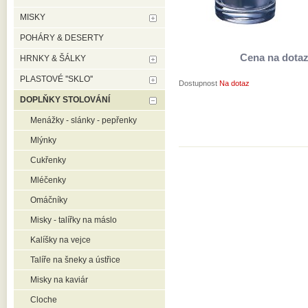
MISKY
POHÁRY & DESERTY
Cena na dota
HRNKY & ŠÁLKY
PLASTOVÉ ''SKLO''
Dostupnost
Na dotaz
DOPLŇKY STOLOVÁNÍ
Menážky - slánky - pepřenky
Mlýnky
Cukřenky
Mléčenky
Omáčníky
Misky - talířky na máslo
Kalíšky na vejce
Talíře na šneky a ústřice
Misky na kaviár
Cloche