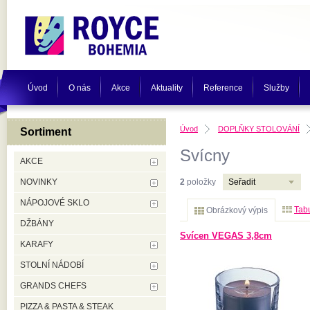
Úvod
O nás
Akce
Aktuality
Reference
Služby
Úvod
DOPLŇKY STOLOVÁNÍ
Sortiment
Svícny
AKCE
NOVINKY
2
položky
Seřadit
NÁPOJOVÉ SKLO
Tabu
Obrázkový výpis
DŽBÁNY
Svícen VEGAS 3,8cm
KARAFY
STOLNÍ NÁDOBÍ
GRANDS CHEFS
PIZZA & PASTA & STEAK