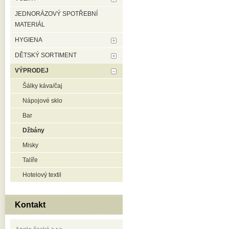
JEDNORÁZOVÝ SPOTŘEBNÍ
MATERIÁL
HYGIENA
DĚTSKÝ SORTIMENT
VÝPRODEJ
Šálky káva/čaj
Nápojové sklo
Bar
Džbány
Misky
Talíře
Hotelový textil
Kontakt