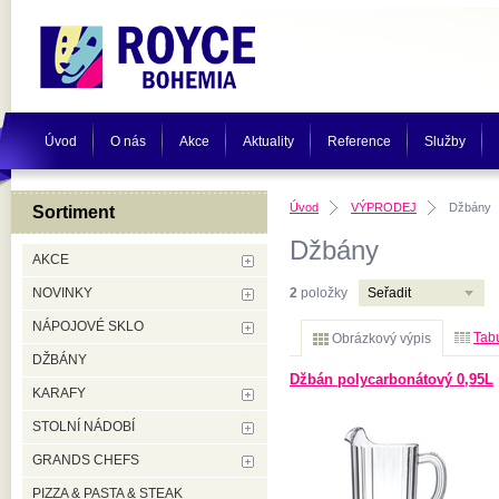
Úvod
O nás
Akce
Aktuality
Reference
Služby
Úvod
VÝPRODEJ
Džbány
Sortiment
Džbány
AKCE
NOVINKY
2
položky
Seřadit
NÁPOJOVÉ SKLO
Tabu
Obrázkový výpis
DŽBÁNY
Džbán polycarbonátový 0,95L
KARAFY
STOLNÍ NÁDOBÍ
GRANDS CHEFS
PIZZA & PASTA & STEAK