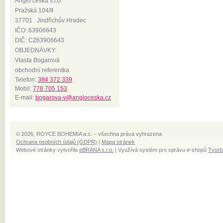
Anglo česká s.r.o.
Pražská 104/II
37701 Jindřichův Hradec
IČO: 63906643
DIČ: CZ63906643
OBJEDNÁVKY:
Vlasta Bogarová
obchodní referentka
Telefon:
384 372 339
Mobil:
778 705 153
E-mail:
bogarova-v@angloceska.cz
© 2026, ROYCE BOHEMIA a.s. – všechna práva vyhrazena
Ochrana osobních údajů (GDPR)
|
Mapa stránek
Webové stránky vytvořila
eBRÁNA s.r.o.
| Využívá systém pro správu e-shopů
Tvorb