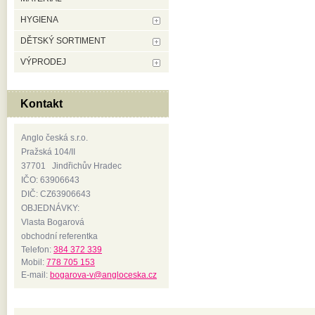
HYGIENA
DĚTSKÝ SORTIMENT
VÝPRODEJ
Kontakt
Anglo česká s.r.o.
Pražská 104/II
37701 Jindřichův Hradec
IČO: 63906643
DIČ: CZ63906643
OBJEDNÁVKY:
Vlasta Bogarová
obchodní referentka
Telefon:
384 372 339
Mobil:
778 705 153
E-mail:
bogarova-v@angloceska.cz