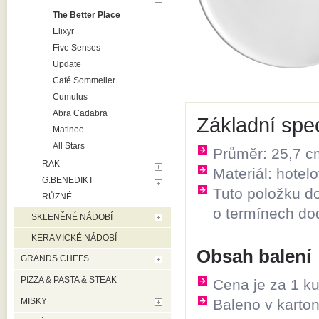
The Better Place
Elixyr
Five Senses
Update
Café Sommelier
Cumulus
Abra Cadabra
Základní spec
Matinee
All Stars
Průměr: 25,7 c
RAK
Materiál: hotel
G.BENEDIKT
Tuto položku d
RŮZNÉ
o termínech do
SKLENĚNÉ NÁDOBÍ
KERAMICKÉ NÁDOBÍ
Obsah balení
GRANDS CHEFS
PIZZA & PASTA & STEAK
Cena je za 1 k
MISKY
Baleno v karto