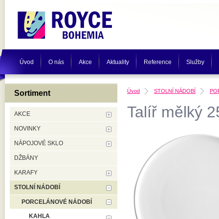
Úvod
O nás
Akce
Aktuality
Reference
Služby
Úvod
STOLNÍ NÁDOBÍ
PO
Sortiment
Talíř mělký 
AKCE
NOVINKY
NÁPOJOVÉ SKLO
DŽBÁNY
KARAFY
STOLNÍ NÁDOBÍ
PORCELÁNOVÉ NÁDOBÍ
KAHLA