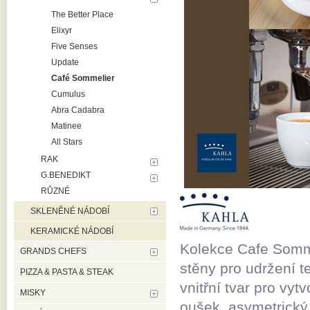
The Better Place
Elixyr
Five Senses
Update
Café Sommelier
Cumulus
Abra Cadabra
Matinee
All Stars
RAK
G.BENEDIKT
RŮZNÉ
SKLENĚNÉ NÁDOBÍ
KERAMICKÉ NÁDOBÍ
Kolekce Cafe Sommel
GRANDS CHEFS
stěny pro udržení te
PIZZA & PASTA & STEAK
vnitřní tvar pro vy
MISKY
oušek, asymetrický 