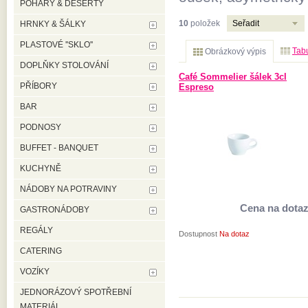
POHÁRY & DESERTY
10
položek
Seřadit
HRNKY & ŠÁLKY
PLASTOVÉ ''SKLO''
Tabu
Obrázkový výpis
DOPLŇKY STOLOVÁNÍ
Café Sommelier šálek 3cl
PŘÍBORY
Espreso
BAR
PODNOSY
BUFFET - BANQUET
KUCHYNĚ
NÁDOBY NA POTRAVINY
Cena na dota
GASTRONÁDOBY
REGÁLY
Dostupnost
Na dotaz
CATERING
VOZÍKY
JEDNORÁZOVÝ SPOTŘEBNÍ
MATERIÁL