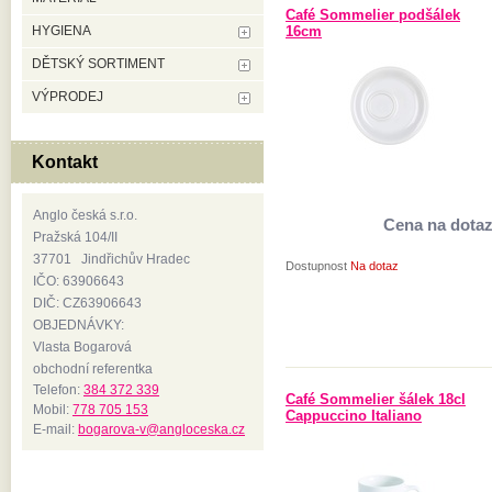
Café Sommelier podšálek
HYGIENA
16cm
DĚTSKÝ SORTIMENT
VÝPRODEJ
Kontakt
Anglo česká s.r.o.
Cena na dota
Pražská 104/II
37701 Jindřichův Hradec
Dostupnost
Na dotaz
IČO: 63906643
DIČ: CZ63906643
OBJEDNÁVKY:
Vlasta Bogarová
obchodní referentka
Telefon:
384 372 339
Café Sommelier šálek 18cl
Mobil:
778 705 153
Cappuccino Italiano
E-mail:
bogarova-v@angloceska.cz