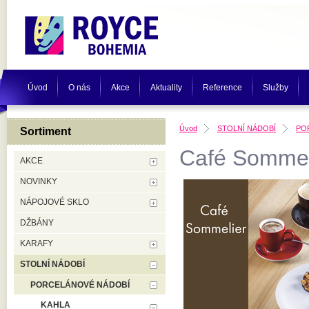
Úvod
O nás
Akce
Aktuality
Reference
Služby
Úvod
STOLNÍ NÁDOBÍ
PO
Sortiment
Café Sommel
AKCE
NOVINKY
NÁPOJOVÉ SKLO
DŽBÁNY
KARAFY
STOLNÍ NÁDOBÍ
PORCELÁNOVÉ NÁDOBÍ
KAHLA