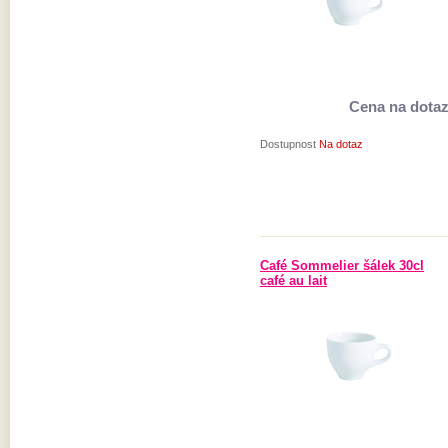
Cena na dota
Dostupnost
Na dotaz
Café Sommelier šálek 30cl
café au lait