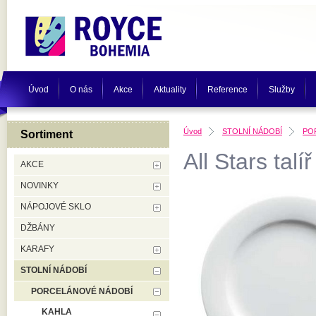
Úvod
O nás
Akce
Aktuality
Reference
Služby
Úvod
STOLNÍ NÁDOBÍ
PO
Sortiment
All Stars tal
AKCE
NOVINKY
NÁPOJOVÉ SKLO
DŽBÁNY
KARAFY
STOLNÍ NÁDOBÍ
PORCELÁNOVÉ NÁDOBÍ
KAHLA