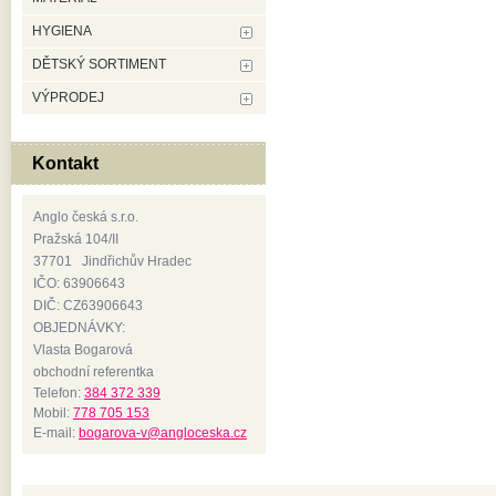
HYGIENA
DĚTSKÝ SORTIMENT
VÝPRODEJ
Kontakt
Anglo česká s.r.o.
Pražská 104/II
37701 Jindřichův Hradec
IČO: 63906643
DIČ: CZ63906643
OBJEDNÁVKY:
Vlasta Bogarová
obchodní referentka
Telefon:
384 372 339
Mobil:
778 705 153
E-mail:
bogarova-v@angloceska.cz