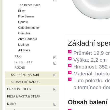
The Better Place
Elixyr
Five Senses
Update
Café Sommelier
Cumulus
Abra Cadabra
Základní spec
Matinee
All Stars
Průměr: 19,9 c
RAK
Výška: 2,2 cm
G.BENEDIKT
Hmotnost: 352 
RŮZNÉ
Materiál: hotel
SKLENĚNÉ NÁDOBÍ
Tuto položku d
KERAMICKÉ NÁDOBÍ
o termínech do
GRANDS CHEFS
PIZZA & PASTA & STEAK
Obsah balení
MISKY