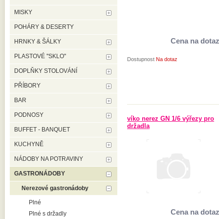
MISKY
POHÁRY & DESERTY
Cena na dota
HRNKY & ŠÁLKY
PLASTOVÉ ''SKLO''
Dostupnost
Na dotaz
DOPLŇKY STOLOVÁNÍ
PŘÍBORY
BAR
PODNOSY
víko nerez GN 1/6 výřezy pro
držadla
BUFFET - BANQUET
KUCHYNĚ
NÁDOBY NA POTRAVINY
GASTRONÁDOBY
Nerezové gastronádoby
Plné
Cena na dota
Plné s držadly