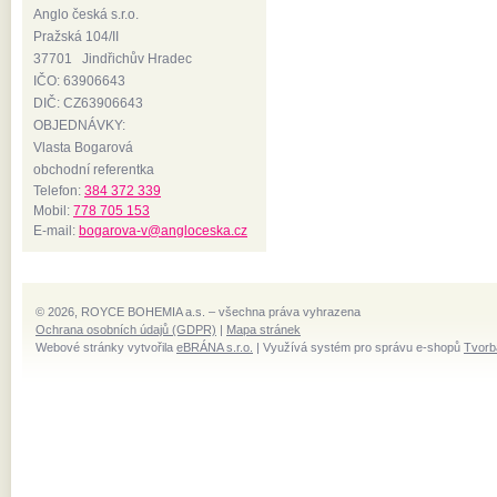
Anglo česká s.r.o.
Pražská 104/II
37701 Jindřichův Hradec
IČO: 63906643
DIČ: CZ63906643
OBJEDNÁVKY:
Vlasta Bogarová
obchodní referentka
Telefon:
384 372 339
Mobil:
778 705 153
E-mail:
bogarova-v@angloceska.cz
© 2026, ROYCE BOHEMIA a.s. – všechna práva vyhrazena
Ochrana osobních údajů (GDPR)
|
Mapa stránek
Webové stránky vytvořila
eBRÁNA s.r.o.
| Využívá systém pro správu e-shopů
Tvorb