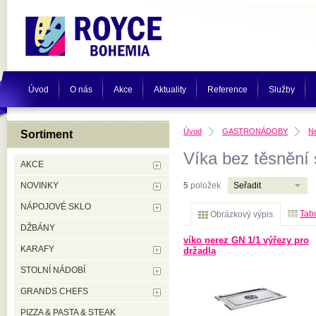
Úvod
O nás
Akce
Aktuality
Reference
Služby
Úvod
GASTRONÁDOBY
N
Sortiment
Víka bez těsnění 
AKCE
NOVINKY
5
položek
Seřadit
NÁPOJOVÉ SKLO
Tabu
Obrázkový výpis
DŽBÁNY
víko nerez GN 1/1 výřezy pro
KARAFY
držadla
STOLNÍ NÁDOBÍ
GRANDS CHEFS
PIZZA & PASTA & STEAK