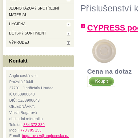
Příslušenství
JEDNORÁZOVÝ SPOTŘEBNÍ
MATERIÁL
HYGIENA
CYPRESS pod
DĚTSKÝ SORTIMENT
VÝPRODEJ
Kontakt
Cena na dotaz
Anglo česká s.r.o.
Pražská 104/II
37701 Jindřichův Hradec
IČO: 63906643
DIČ: CZ63906643
OBJEDNÁVKY:
Vlasta Bogarová
obchodní referentka
Telefon:
384 372 339
Mobil:
778 705 153
E-mail:
bogarova-v@angloceska.cz