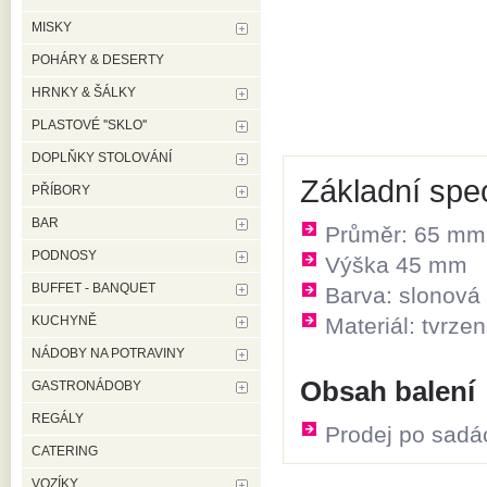
MISKY
POHÁRY & DESERTY
HRNKY & ŠÁLKY
PLASTOVÉ ''SKLO''
DOPLŇKY STOLOVÁNÍ
Základní spe
PŘÍBORY
BAR
Průměr: 65 mm
PODNOSY
Výška 45 mm
BUFFET - BANQUET
Barva: slonová
KUCHYNĚ
Materiál: tvrze
NÁDOBY NA POTRAVINY
Obsah balení
GASTRONÁDOBY
REGÁLY
Prodej po sadá
CATERING
VOZÍKY