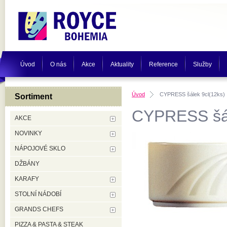
Úvod
O nás
Akce
Aktuality
Reference
Služby
Úvod
CYPRESS šálek 9cl(12ks)
Sortiment
CYPRESS šál
AKCE
NOVINKY
NÁPOJOVÉ SKLO
DŽBÁNY
KARAFY
STOLNÍ NÁDOBÍ
GRANDS CHEFS
PIZZA & PASTA & STEAK