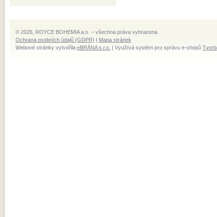
© 2026, ROYCE BOHEMIA a.s. – všechna práva vyhrazena
Ochrana osobních údajů (GDPR)
|
Mapa stránek
Webové stránky vytvořila
eBRÁNA s.r.o.
| Využívá systém pro správu e-shopů
Tvorb