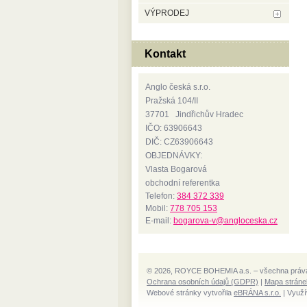
VÝPRODEJ
Kontakt
Anglo česká s.r.o.
Pražská 104/II
37701 Jindřichův Hradec
IČO: 63906643
DIČ: CZ63906643
OBJEDNÁVKY:
Vlasta Bogarová
obchodní referentka
Telefon:
384 372 339
Mobil:
778 705 153
E-mail:
bogarova-v@angloceska.cz
© 2026, ROYCE BOHEMIA a.s. – všechna práv
Ochrana osobních údajů (GDPR)
|
Mapa stráne
Webové stránky vytvořila
eBRÁNA s.r.o.
| Využí