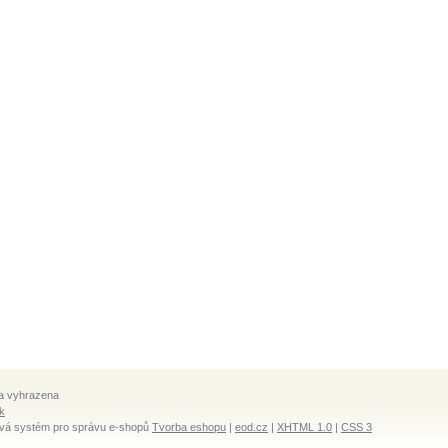
a vyhrazena
k
vá systém pro správu e-shopů
Tvorba eshopu
|
eod.cz
|
XHTML 1.0
|
CSS 3