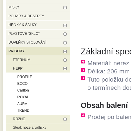
MISKY
POHÁRY & DESERTY
HRNKY & ŠÁLKY
PLASTOVÉ ''SKLO''
DOPLŇKY STOLOVÁNÍ
Základní spe
PŘÍBORY
ETERNUM
Materiál: nerez
HEPP
Délka: 206 mm
PROFILE
Tuto položku d
ECCO
o termínech do
Carlton
ROYAL
Obsah balení
AURA
TREND
Prodej po balen
RŮZNÉ
Steak nože a vidličky