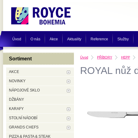
Úvod
O nás
Akce
Aktuality
Reference
Služby
Úvod
PŘÍBORY
HEPP
Sortiment
ROYAL nůž d
AKCE
NOVINKY
NÁPOJOVÉ SKLO
DŽBÁNY
KARAFY
STOLNÍ NÁDOBÍ
GRANDS CHEFS
PIZZA & PASTA & STEAK