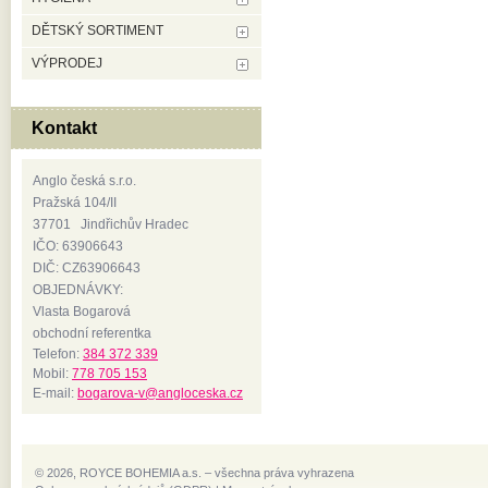
DĚTSKÝ SORTIMENT
VÝPRODEJ
Kontakt
Anglo česká s.r.o.
Pražská 104/II
37701 Jindřichův Hradec
IČO: 63906643
DIČ: CZ63906643
OBJEDNÁVKY:
Vlasta Bogarová
obchodní referentka
Telefon:
384 372 339
Mobil:
778 705 153
E-mail:
bogarova-v@angloceska.cz
© 2026, ROYCE BOHEMIA a.s. – všechna práva vyhrazena