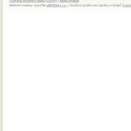
Ochrana osobních údajů (GDPR)
|
Mapa stránek
Webové stránky vytvořila
eBRÁNA s.r.o.
| Využívá systém pro správu e-shopů
Tvorb