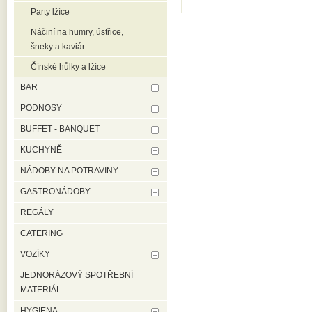
Party lžíce
Náčiní na humry, ústřice,
šneky a kaviár
Čínské hůlky a lžíce
BAR
PODNOSY
BUFFET - BANQUET
KUCHYNĚ
NÁDOBY NA POTRAVINY
GASTRONÁDOBY
REGÁLY
CATERING
VOZÍKY
JEDNORÁZOVÝ SPOTŘEBNÍ
MATERIÁL
HYGIENA