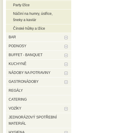
Party lžíce
Náčiní na humry, ústřice,
šneky a kaviár
Čínské hůlky a lžíce
BAR
PODNOSY
BUFFET - BANQUET
KUCHYNĚ
NÁDOBY NA POTRAVINY
GASTRONÁDOBY
REGÁLY
CATERING
VOZÍKY
JEDNORÁZOVÝ SPOTŘEBNÍ
MATERIÁL
HYGIENA