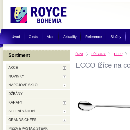
Úvod
O nás
Akce
Aktuality
Reference
Služby
Úvod
PŘÍBORY
HEPP
Sortiment
ECCO lžíce na co
AKCE
NOVINKY
NÁPOJOVÉ SKLO
DŽBÁNY
KARAFY
STOLNÍ NÁDOBÍ
GRANDS CHEFS
PIZZA & PASTA & STEAK