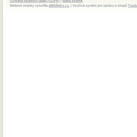
Ochrana osobních údajů (GDPR)
|
Mapa stránek
Webové stránky vytvořila
eBRÁNA s.r.o.
| Využívá systém pro správu e-shopů
Tvorb