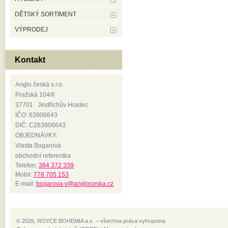
DĚTSKÝ SORTIMENT
VÝPRODEJ
Kontakt
Anglo česká s.r.o.
Pražská 104/II
37701 Jindřichův Hradec
IČO: 63906643
DIČ: CZ63906643
OBJEDNÁVKY:
Vlasta Bogarová
obchodní referentka
Telefon:
384 372 339
Mobil:
778 705 153
E-mail:
bogarova-v@angloceska.cz
© 2026, ROYCE BOHEMIA a.s. – všechna práva vyhrazena