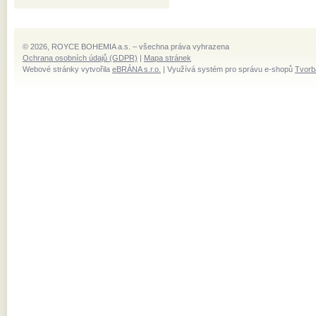
© 2026, ROYCE BOHEMIA a.s. – všechna práva vyhrazena
Ochrana osobních údajů (GDPR)
|
Mapa stránek
Webové stránky vytvořila
eBRÁNA s.r.o.
| Využívá systém pro správu e-shopů
Tvorb