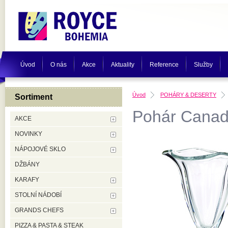
Úvod
O nás
Akce
Aktuality
Reference
Služby
Úvod
POHÁRY & DESERTY
Sortiment
Pohár Canad
AKCE
NOVINKY
NÁPOJOVÉ SKLO
DŽBÁNY
KARAFY
STOLNÍ NÁDOBÍ
GRANDS CHEFS
PIZZA & PASTA & STEAK