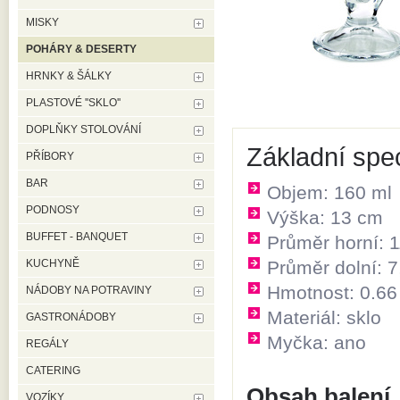
MISKY
POHÁRY & DESERTY
HRNKY & ŠÁLKY
PLASTOVÉ ''SKLO''
DOPLŇKY STOLOVÁNÍ
Základní spe
PŘÍBORY
BAR
Objem: 160 ml
PODNOSY
Výška: 13 cm
BUFFET - BANQUET
Průměr horní: 
KUCHYNĚ
Průměr dolní: 
Hmotnost: 0.66
NÁDOBY NA POTRAVINY
Materiál: sklo
GASTRONÁDOBY
Myčka: ano
REGÁLY
CATERING
Obsah balení
VOZÍKY