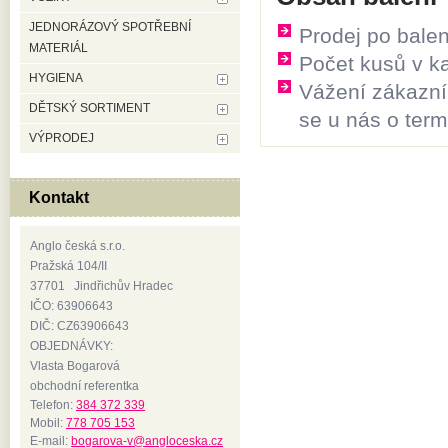
JEDNORÁZOVÝ SPOTŘEBNÍ
Prodej po balen
MATERIÁL
Počet kusů v ka
HYGIENA
Vážení zákazníc
DĚTSKÝ SORTIMENT
se u nás o ter
VÝPRODEJ
Kontakt
Anglo česká s.r.o.
Pražská 104/II
37701 Jindřichův Hradec
IČO: 63906643
DIČ: CZ63906643
OBJEDNÁVKY:
Vlasta Bogarová
obchodní referentka
Telefon:
384 372 339
Mobil:
778 705 153
E-mail:
bogarova-v@angloceska.cz