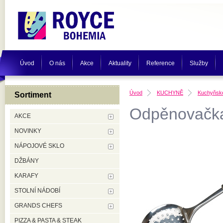
Úvod
O nás
Akce
Aktuality
Reference
Služby
Úvod
KUCHYNĚ
Kuchyňské
Sortiment
Odpěnovačk
AKCE
NOVINKY
NÁPOJOVÉ SKLO
DŽBÁNY
KARAFY
STOLNÍ NÁDOBÍ
GRANDS CHEFS
PIZZA & PASTA & STEAK