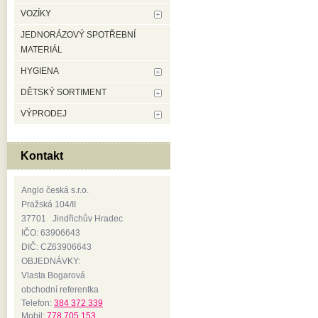
VOZÍKY
JEDNORÁZOVÝ SPOTŘEBNÍ
MATERIÁL
HYGIENA
DĚTSKÝ SORTIMENT
VÝPRODEJ
Kontakt
Anglo česká s.r.o.
Pražská 104/II
37701 Jindřichův Hradec
IČO: 63906643
DIČ: CZ63906643
OBJEDNÁVKY:
Vlasta Bogarová
obchodní referentka
Telefon:
384 372 339
Mobil:
778 705 153