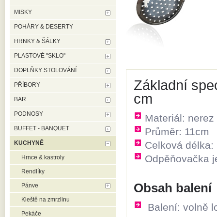
MISKY
POHÁRY & DESERTY
HRNKY & ŠÁLKY
PLASTOVÉ ''SKLO''
DOPLŇKY STOLOVÁNÍ
Základní spe
PŘÍBORY
cm
BAR
PODNOSY
Materiál: nerez
BUFFET - BANQUET
Průměr: 11cm
KUCHYNĚ
Celková délka:
Odpěňovačka j
Hrnce & kastroly
Rendlíky
Obsah balení
Pánve
Kleště na zmrzlinu
Balení: volně 
Pekáče