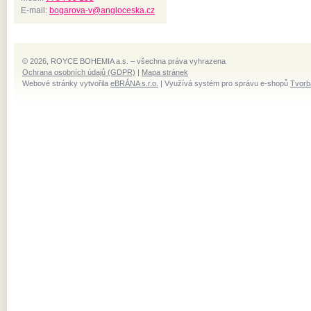
E-mail:
bogarova-v@angloceska.cz
© 2026, ROYCE BOHEMIA a.s. – všechna práva vyhrazena
Ochrana osobních údajů (GDPR)
|
Mapa stránek
Webové stránky vytvořila
eBRÁNA s.r.o.
| Využívá systém pro správu e-shopů
Tvorb