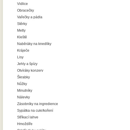
Vidlice
Obracečky
Vařečky a pádla
Stěrky
Metly
Kleště
Naběráky na knedlíky
Kráječe
Lisy
Jehly a špízy
Otvíráky konzerv
Škrabky
Nůžky
Minutníky
Nálevky
Zásobníky na ingredience
Sypátka na cukr/koření
Stříkací lahve
Hmoždíře