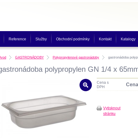
Reference
Služby
Obchodní podmínky
Kontakt
Katalogy
Úvod
GASTRONÁDOBY
Polypropylenové gastronádoby
gastronádoba poly
gastronádoba polypropylen GN 1/4 x 65m
Cena s
Cena
DPH
Vytisknout
stránku