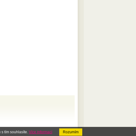
s tím souhlasíte.
Více informací
Rozumím