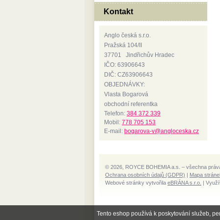
Kontakt
Anglo česká s.r.o.
Pražská 104/II
37701 Jindřichův Hradec
IČO: 63906643
DIČ: CZ63906643
OBJEDNÁVKY:
Vlasta Bogarová
obchodní referentka
Telefon:
384 372 339
Mobil:
778 705 153
E-mail:
bogarova-v@angloceska.cz
© 2026, ROYCE BOHEMIA a.s. – všechna práv
Ochrana osobních údajů (GDPR)
|
Mapa stráne
Webové stránky vytvořila
eBRÁNA s.r.o.
| Využí
Tento eshop používá k poskytování služeb, pe