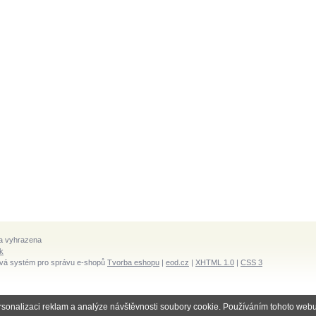
a vyhrazena
k
vá systém pro správu e-shopů
Tvorba eshopu
|
eod.cz
|
XHTML 1.0
|
CSS 3
rsonalizaci reklam a analýze návštěvnosti soubory cookie. Používáním tohoto webu 