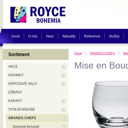
Úvod
O nás
Akce
Aktuality
Reference
Služby
Úvod
GRANDS CHEFS
Mis
Sortiment
Mise en Bouc
AKCE
NOVINKY
NÁPOJOVÉ SKLO
DŽBÁNY
KARAFY
STOLNÍ NÁDOBÍ
GRANDS CHEFS
Gourmet koncept