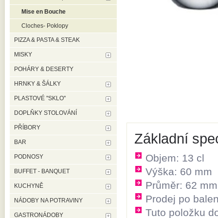
Mise en Bouche
Cloches- Poklopy
PIZZA & PASTA & STEAK
MISKY
POHÁRY & DESERTY
HRNKY & ŠÁLKY
PLASTOVÉ ''SKLO''
DOPLŇKY STOLOVÁNÍ
PŘÍBORY
Základní spec
BAR
Objem: 13 cl
PODNOSY
Výška: 60 mm
BUFFET - BANQUET
Průměr: 62 mm
KUCHYNĚ
Prodej po balen
NÁDOBY NA POTRAVINY
Tuto položku d
GASTRONÁDOBY