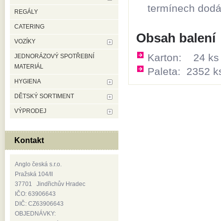
termínech dodá
REGÁLY
CATERING
Obsah balení
VOZÍKY
Karton: 24 ks
JEDNORÁZOVÝ SPOTŘEBNÍ
MATERIÁL
Paleta: 2352 
HYGIENA
DĚTSKÝ SORTIMENT
VÝPRODEJ
Kontakt
Anglo česká s.r.o.
Pražská 104/II
37701 Jindřichův Hradec
IČO: 63906643
DIČ: CZ63906643
OBJEDNÁVKY: