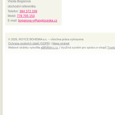
Vlasta Bogarová
obchodní referentka
Telefon:
384 372 339
Mobil:
778 705 153
E-mail:
bogarova-v@angloceska.cz
© 2026, ROYCE BOHEMIA a.s. – všechna práva vyhrazena
Ochrana osobních údajů (GDPR)
|
Mapa stránek
Webové stránky vytvořila
eBRÁNA s.r.o.
| Využívá systém pro správu e-shopů
Tvorb